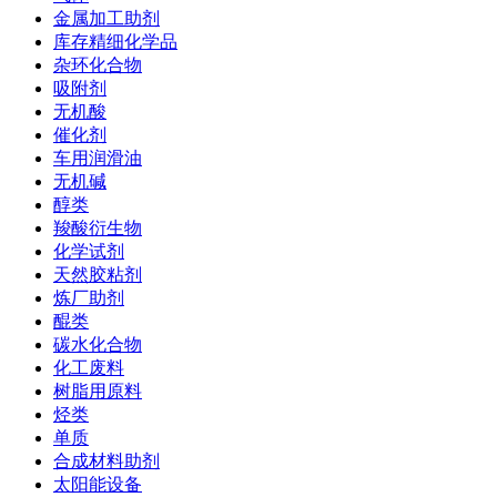
金属加工助剂
库存精细化学品
杂环化合物
吸附剂
无机酸
催化剂
车用润滑油
无机碱
醇类
羧酸衍生物
化学试剂
天然胶粘剂
炼厂助剂
醌类
碳水化合物
化工废料
树脂用原料
烃类
单质
合成材料助剂
太阳能设备